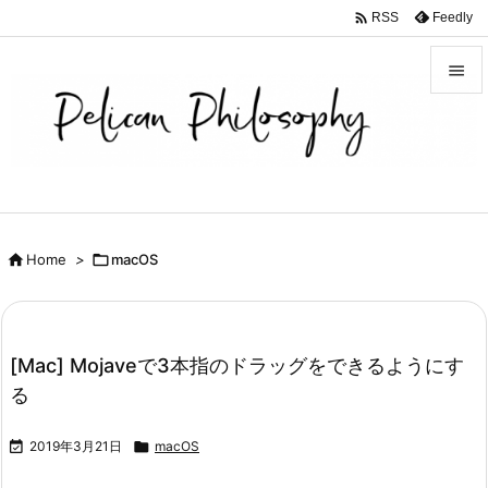

Feedly
RSS


メニュ

サイド

前へ

Home
>

macOS

次へ

検索
[Mac] Mojaveで3本指のドラッグをできるようにす
る

2019年3月21日

macOS