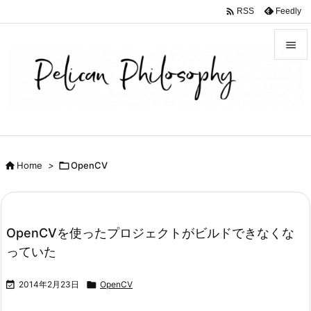

Feedly
RSS


メニュ

サイド

前へ

Home
>

OpenCV

次へ

検索
OpenCVを使ったプロジェクトがビルドできなくな
っていた

2014年2月23日

OpenCV