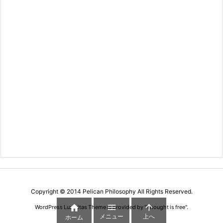
Copyright ©
2014
Pelican Philosophy
All Rights Reserved.



WordPress Luxeritas Theme is provided by "
Thought is free
".
メニュー
上へ
ホーム