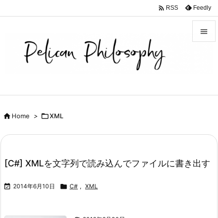

Feedly
RSS


メニュ

サイド

前へ

Home
>

XML

次へ

検索
[C#] XMLを文字列で読み込んでファイルに書き出す

2014年6月10日

C#
,
XML