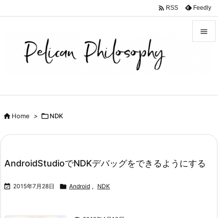

Feedly
RSS


メニュ

サイド

前へ

Home
>

NDK

次へ

検索
AndroidStudioでNDKデバッグをできるようにする

2015年7月28日

Android
,
NDK