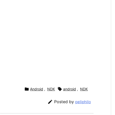

Android
,
NDK

android
,
NDK

Posted by
peliphilo