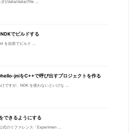
a/data//file ...
lをNDKでビルドする
bxml を自前でビルド ...
プルのhello-jniをC++で呼び出すプロジェクトを作る
けですが、NDK を使わないといけな ...
バッグをできるようにする
のリファレンス「Experimen ...