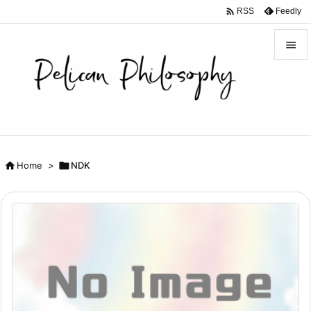

Feedly
RSS


メニュ

サイド

前へ

Home
>

NDK

次へ

検索