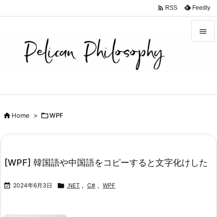

Feedly
RSS


メニュ

サイド

前へ

Home
>

WPF

次へ

検索
[WPF] 韓国語や中国語をコピーすると文字化けした

2024年6月3日

.NET
,
C#
,
WPF