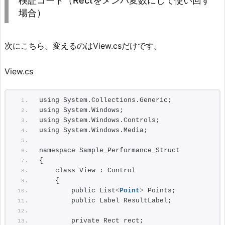
検証コード（Rectをメンバ変数にして使い回す
場合）
次にこちら。変えるのはView.csだけです。
View.cs
using System.Collections.Generic;
using System.Windows;
using System.Windows.Controls;
using System.Windows.Media;
namespace Sample_Performance_Struct
{
    class View : Control
    {
        public List
<
Point
>
 Points;
        public Label ResultLabel;
        private Rect rect;