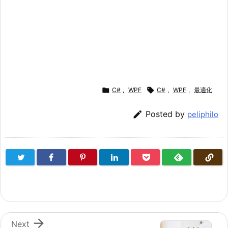

C#
,
WPF

C#
,
WPF
,
最適化

Posted by
peliphilo

Next