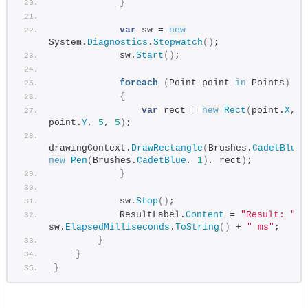
}
var
 sw = 
new
System.
Diagnostics
.
Stopwatch
()
;
            sw.
Start
()
;
foreach
(
Point point 
in
 Points
)
{
var
 rect = 
new
Rect
(
point.
X
, 
point.
Y
, 
5
, 
5
)
;
drawingContext.
DrawRectangle
(
Brushes.
CadetBlue
new
Pen
(
Brushes.
CadetBlue
, 
1
)
, rect
)
;
}
            sw.
Stop
()
;
            ResultLabel.
Content
 = 
"Result: "
 + 
sw.
ElapsedMilliseconds
.
ToString
()
 + 
" ms"
;
}
}
}