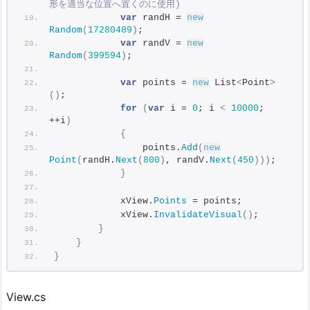
形を適当な位置へ置くのに使用)
var
 randH = 
new
Random
(
17280489
)
;
var
 randV = 
new
Random
(
399594
)
;
var
 points = 
new
 List
<
Point
>
()
;
for
(
var
 i = 
0
; i 
<
10000
; 
++i
)
{
                points.
Add
(
new
Point
(
randH.
Next
(
800
)
, randV.
Next
(
450
)))
;
}
            xView.
Points
 = points;
            xView.
InvalidateVisual
()
;
}
}
}
View.cs