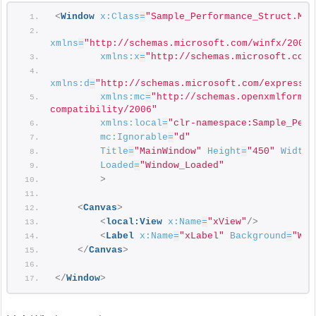
<
Window
x:Class
=
"Sample_Performance_Struct.Mai
xmlns
=
"http://schemas.microsoft.com/winfx/2006/
xmlns:x
=
"http://schemas.microsoft.com/
xmlns:d
=
"http://schemas.microsoft.com/expressio
xmlns:mc
=
"http://schemas.openxmlformat
compatibility/2006"
xmlns:local
=
"clr-namespace:Sample_Perf
mc:Ignorable
=
"d"
Title
=
"MainWindow"
Height
=
"450"
Width
=
Loaded
=
"Window_Loaded"
>
<
Canvas
>
<
local:View
x:Name
=
"xView"
/>
<
Label
x:Name
=
"xLabel"
Background
=
"Whi
</
Canvas
>
</
Window
>