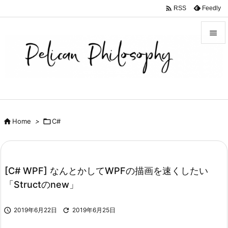

Feedly
RSS


メニュ

サイド

前へ

Home
>

C#

次へ

検索
[C# WPF] なんとかしてWPFの描画を速くしたい
「Structのnew」

2019年6月22日

2019年6月25日