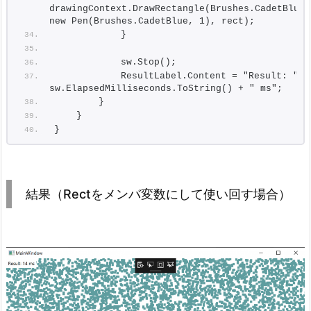
drawingContext.DrawRectangle(Brushes.CadetBlue, 
new Pen(Brushes.CadetBlue, 1), rect);
            }
            sw.Stop();
            ResultLabel.Content = "Result: " + 
sw.ElapsedMilliseconds.ToString() + " ms";
        }
    }
}
結果（Rectをメンバ変数にして使い回す場合）