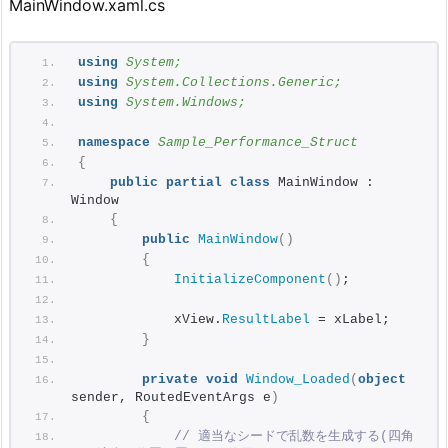
MainWindow.xaml.cs
using 
System;
using 
System.Collections.Generic;
using 
System.Windows;
namespace 
Sample_Performance_Struct
{
public
partial
class
 MainWindow : 
Window
{
public
MainWindow
()
{
InitializeComponent
()
;
            xView.
ResultLabel
 = xLabel;
}
private
void
Window_Loaded
(
object
sender, RoutedEventArgs e
)
{
// 適当なシードで乱数を生成する(四角