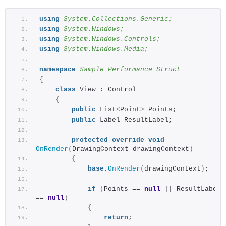
using 
System.Collections.Generic;
using 
System.Windows;
using 
System.Windows.Controls;
using 
System.Windows.Media;
namespace 
Sample_Performance_Struct
{
class
 View : Control
{
public
 List
<
Point
>
 Points;
public
 Label ResultLabel;
protected
override
void
OnRender
(
DrawingContext drawingContext
)
{
base
.
OnRender
(
drawingContext
)
;
if
(
Points == 
null
 || ResultLabel 
== 
null
)
{
return
;