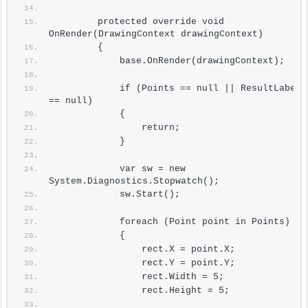
        protected override void 
OnRender(DrawingContext drawingContext)
        {
            base.OnRender(drawingContext);
            if (Points == null || ResultLabel 
== null)
            {
                return;
            }
            var sw = new 
System.Diagnostics.Stopwatch();
            sw.Start();
            foreach (Point point in Points)
            {
                rect.X = point.X;
                rect.Y = point.Y;
                rect.Width = 5;
                rect.Height = 5;