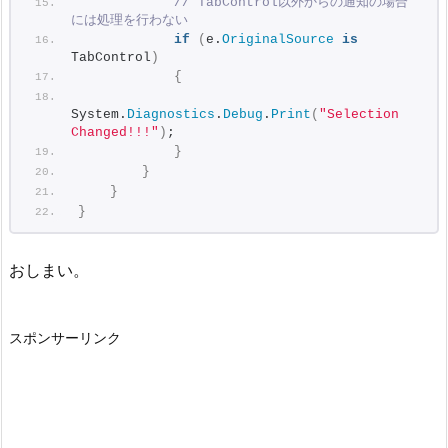
// TabControl以外からの通知の場合
には処理を行わない
if
(
e.
OriginalSource
is
TabControl
)
{
System.
Diagnostics
.
Debug
.
Print
(
"Selection 
Changed!!!"
)
;
}
}
}
}
おしまい。
スポンサーリンク