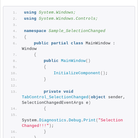
using 
System.Windows;
using 
System.Windows.Controls;
namespace 
Sample_SelectionChanged
{
public
partial
class
 MainWindow : 
Window
{
public
MainWindow
()
{
InitializeComponent
()
;
}
private
void
TabControl_SelectionChanged
(
object
 sender, 
SelectionChangedEventArgs e
)
{
System.
Diagnostics
.
Debug
.
Print
(
"Selection 
Changed!!!"
)
;
}
}