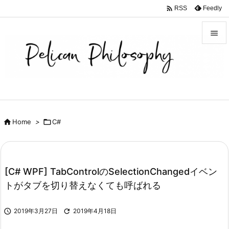

Feedly
RSS


メニュ

サイド

前へ

Home
>

C#

次へ

検索
[C# WPF] TabControlのSelectionChangedイベン
トがタブを切り替えなくても呼ばれる

2019年3月27日

2019年4月18日