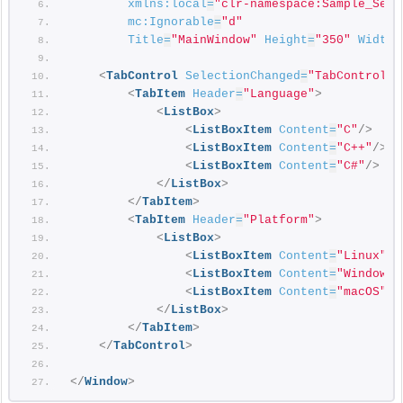
xmlns:local
=
"clr-namespace:Sample_Sele
mc:Ignorable
=
"d"
Title
=
"MainWindow"
Height
=
"350"
Width
=
<
TabControl
SelectionChanged
=
"TabControl_S
<
TabItem
Header
=
"Language"
>
<
ListBox
>
<
ListBoxItem
Content
=
"C"
/>
<
ListBoxItem
Content
=
"C++"
/>
<
ListBoxItem
Content
=
"C#"
/>
</
ListBox
>
</
TabItem
>
<
TabItem
Header
=
"Platform"
>
<
ListBox
>
<
ListBoxItem
Content
=
"Linux"
/>
<
ListBoxItem
Content
=
"Windows"
<
ListBoxItem
Content
=
"macOS"
/>
</
ListBox
>
</
TabItem
>
</
TabControl
>
</
Window
>