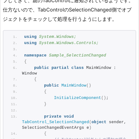
プしてきて、親のTabControlに通知されているようです。
仕方ないので、TabControlのSelectionChanged側でオブ
ジェクトをチェックして処理を行うようにします。
using 
System.Windows;
using 
System.Windows.Controls;
namespace 
Sample_SelectionChanged
{
public
partial
class
 MainWindow : 
Window
{
public
MainWindow
()
{
InitializeComponent
()
;
}
private
void
TabControl_SelectionChanged
(
object
 sender, 
SelectionChangedEventArgs e
)
{