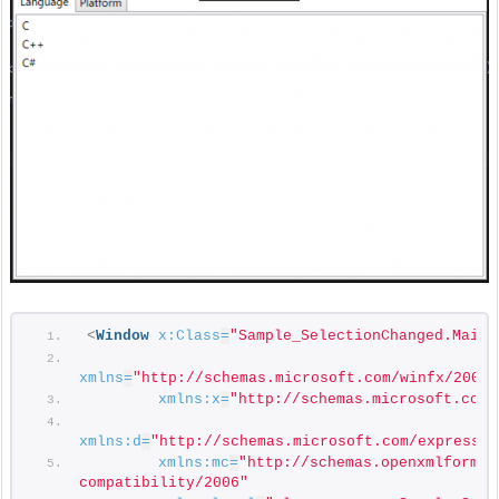
<
Window
x:Class
=
"Sample_SelectionChanged.MainW
xmlns
=
"http://schemas.microsoft.com/winfx/2006/
xmlns:x
=
"http://schemas.microsoft.com/
xmlns:d
=
"http://schemas.microsoft.com/expressio
xmlns:mc
=
"http://schemas.openxmlformat
compatibility/2006"