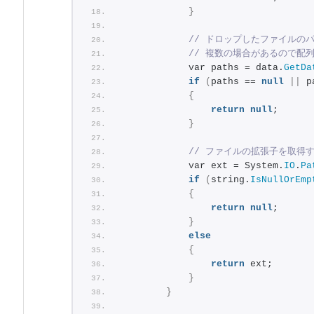
}
// ドロップしたファイルの
// 複数の場合があるので配
            var paths = data.
GetDa
if
(
paths == 
null
||
 p
{
return
null
;
}
// ファイルの拡張子を取得
            var ext = System.
IO
.
Pa
if
(
string.
IsNullOrEmp
{
return
null
;
}
else
{
return
 ext;
}
}