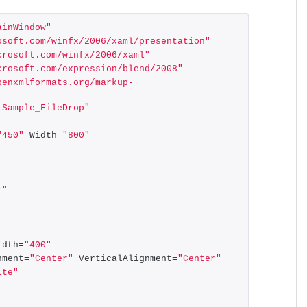
ainWindow"
osoft.com/winfx/2006/xaml/presentation"
crosoft.com/winfx/2006/xaml"
crosoft.com/expression/blend/2008"
penxmlformats.org/markup-
:Sample_FileDrop"
"450"
 Width=
"800"
r"
idth=
"400"
nment=
"Center"
 VerticalAlignment=
"Center"
ite"