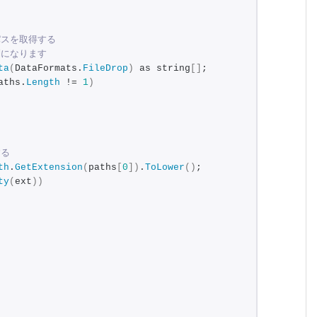
パスを取得する
列になります
ta
(
DataFormats.
FileDrop
)
 as string
[]
;
aths.
Length
 != 
1
)
する
th
.
GetExtension
(
paths
[
0
])
.
ToLower
()
;
ty
(
ext
))