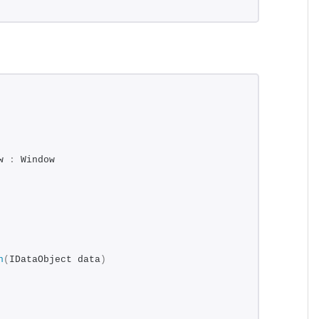
w 
:
 Window
n
(
IDataObject data
)