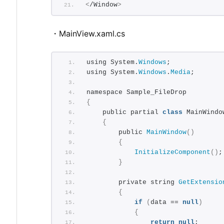
<
/Window
>
・MainView.xaml.cs
using System.
Windows
;
using System.
Windows
.
Media
;
namespace Sample_FileDrop
{
    public partial 
class
 MainWindo
{
        public 
MainWindow
()
{
InitializeComponent
()
;
}
        private string 
GetExtensio
{
if
(
data == 
null
)
{
return
null
;