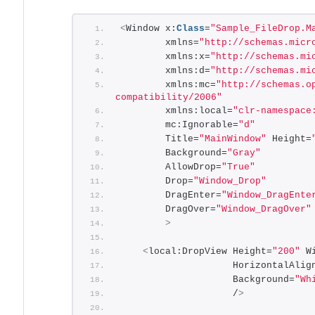
<
Window x:
Class
=
"Sample_FileDrop.M
        xmlns=
"http://schemas.micr
        xmlns:x=
"http://schemas.mi
        xmlns:d=
"http://schemas.mi
        xmlns:mc=
"http://schemas.o
compatibility/2006"
        xmlns:local=
"clr-namespace
        mc:Ignorable=
"d"
        Title=
"MainWindow"
 Height=
        Background=
"Gray"
        AllowDrop=
"True"
        Drop=
"Window_Drop"
        DragEnter=
"Window_DragEnte
        DragOver=
"Window_DragOver"
>
<
local:DropView Height=
"200"
 W
                    HorizontalAlig
                    Background=
"Wh
                    /
>