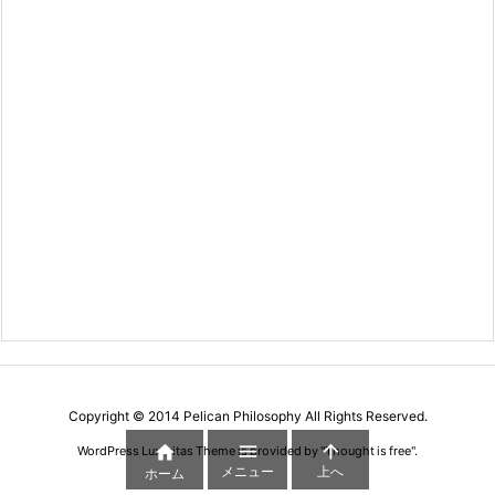
Copyright ©
2014
Pelican Philosophy
All Rights Reserved.



WordPress Luxeritas Theme is provided by "
Thought is free
".
メニュー
上へ
ホーム