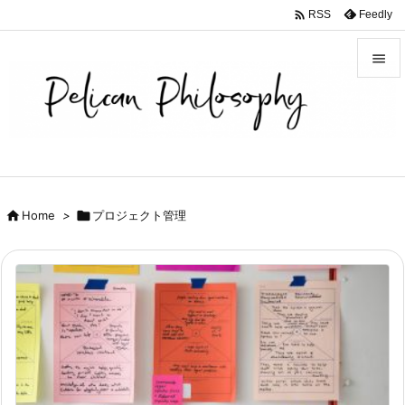

Feedly
RSS


メニュ

サイド

前へ

Home
>

プロジェクト管理

次へ

検索