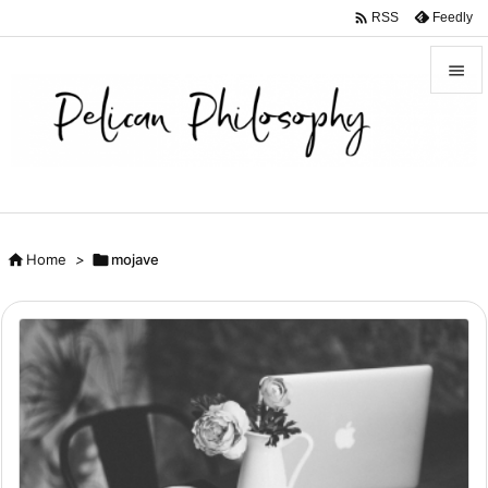

Feedly
RSS


メニュ

サイド

前へ

Home
>

mojave

次へ

検索