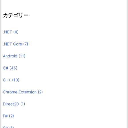
カテゴリー
.NET
(4)
.NET Core
(7)
Android
(11)
C#
(45)
C++
(10)
Chrome Extension
(2)
Direct2D
(1)
F#
(2)
Git
(1)