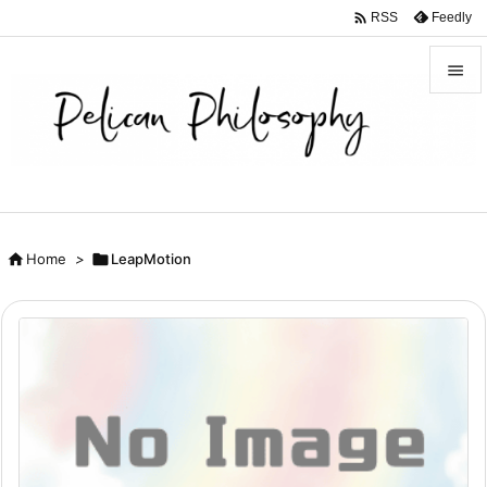

Feedly
RSS


メニュ

サイド

前へ

Home
>

LeapMotion

次へ

検索