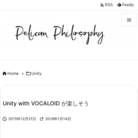

Feedly
RSS


メニュ

サイド

前へ

Home
>

Unity

次へ

検索
Unity with VOCALOID が楽しそう

2015年12月21日

2016年1月14日