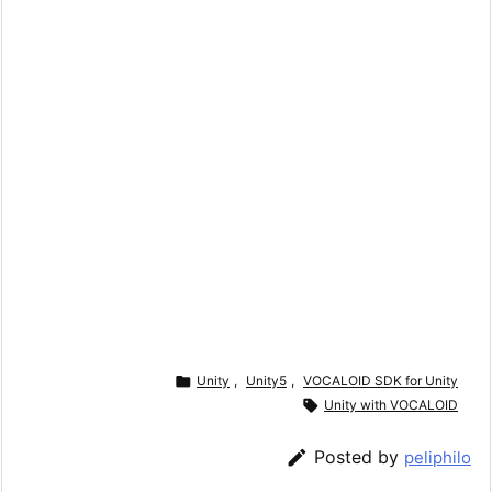

Unity
,
Unity5
,
VOCALOID SDK for Unity

Unity with VOCALOID

Posted by
peliphilo