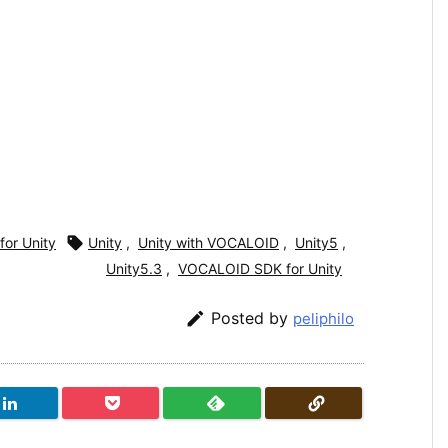
or Unity

Unity
,
Unity with VOCALOID
,
Unity5
,
Unity5.3
,
VOCALOID SDK for Unity

Posted by
peliphilo