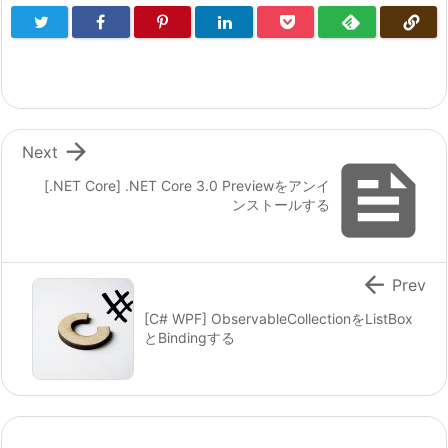

Next

[.NET Core] .NET Core 3.0 Previewをアンイ
ンストールする

Prev
[C# WPF] ObservableCollectionをListBox
とBindingする