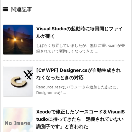

関連記事
Visual Studioの起動時に毎回同じファイ
ルが開く
しばらく放置していましたが、無駄に重いxamlが登
録されていて鬱陶しくなってきま ...
[C# WPF] Designer.csが自動生成され
なくなったときの対応
Resource.resxにパラメータを追加したあとに、
Designer.csが ...
Xcodeで修正したソースコードをVisualS
tudioに持ってきたら「定義されていない
識別子です」と言われた