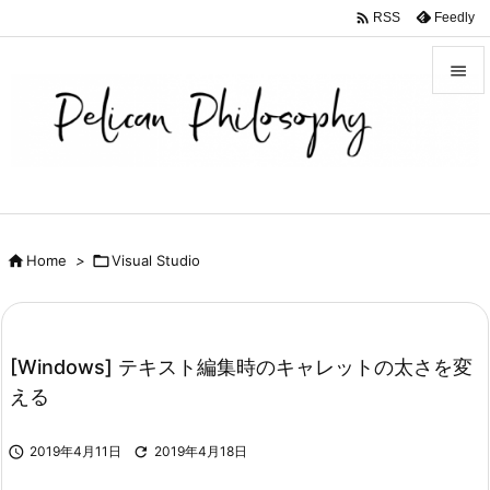

Feedly
RSS


メニュ

サイド

前へ

Home
>

Visual Studio

次へ

検索
[Windows] テキスト編集時のキャレットの太さを変
える

2019年4月11日

2019年4月18日