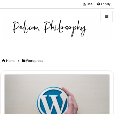

Feedly
RSS


メニュ

サイド

前へ

Home
>

Wordpress

次へ

検索