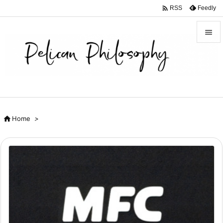

Feedly
RSS


メニュ

サイド

前へ

Home
>

次へ

検索