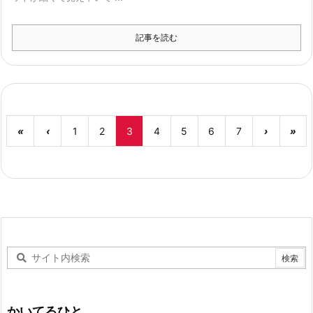
記事を読む
«
‹
1
2
3
4
5
6
7
›
»
かいてるひと