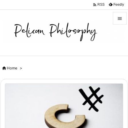

Feedly
RSS


メニュ

サイド

前へ

Home
>

次へ

検索