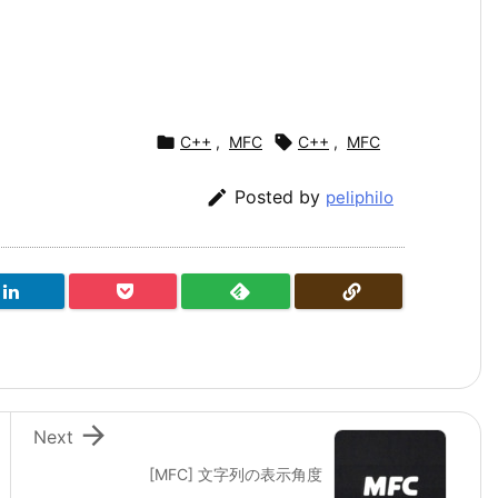

C++
,
MFC

C++
,
MFC

Posted by
peliphilo

Next
[MFC] 文字列の表示角度