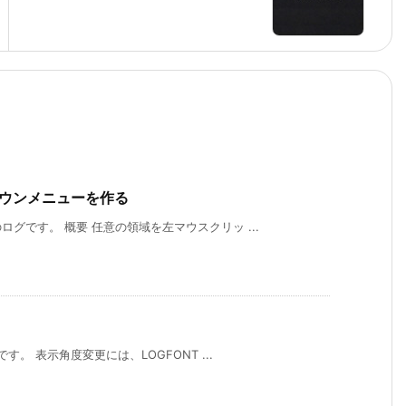
ダウンメニューを作る
グです。 概要 任意の領域を左マウスクリッ ...
。 表示角度変更には、LOGFONT ...