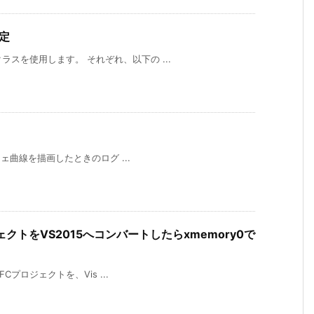
判定
クラスを使用します。 それぞれ、以下の ...
、ベジェ曲線を描画したときのログ ...
ェクトをVS2015へコンバートしたらxmemory0で
MFCプロジェクトを、Vis ...