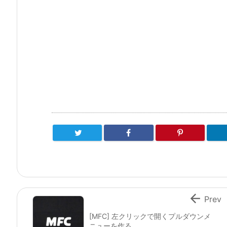

Prev
[MFC] 左クリックで開くプルダウンメ
ニューを作る