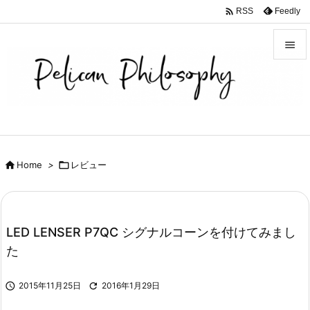

Feedly
RSS


メニュ

サイド

前へ

Home
>

レビュー

次へ

検索
LED LENSER P7QC シグナルコーンを付けてみまし
た

2015年11月25日

2016年1月29日