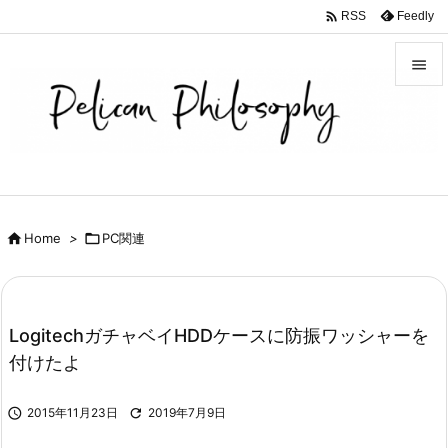

Feedly
RSS


メニュ

サイド

前へ

Home
>

PC関連

次へ

検索
LogitechガチャベイHDDケースに防振ワッシャーを
付けたよ

2015年11月23日

2019年7月9日