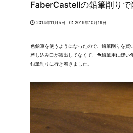
FaberCastellの鉛筆削り

2014年11月5日

2019年10月19日
色鉛筆を使うようになったので、鉛筆削りを買
差し込み口が露出してなくて、色鉛筆用に緩い角度で削
鉛筆削りに行き着きました。