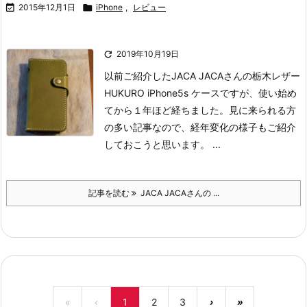

2015年12月1日

iPhone
,
レビュー

2019年10月19日
以前ご紹介したJACA JACAさんの栃木レザー
HUKURO iPhone5s ケースですが、使い始め
てから１年ほど経ちました。
見に来られる方
の多い記事なので、経年変化の様子もご紹介
しておこうと思います。
...
記事を読む
JACA JACAさんの ...
«
‹
1
2
3
›
»