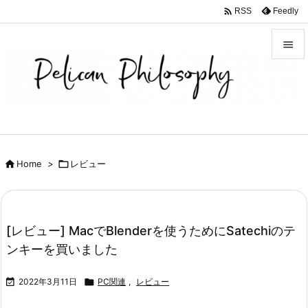

Feedly
RSS


メニュ

サイド

前へ

Home
>

レビュー

次へ

検索
[レビュー] MacでBlenderを使うためにSatechiのテ
ンキーを買いました

2022年3月11日

PC関連
,
レビュー