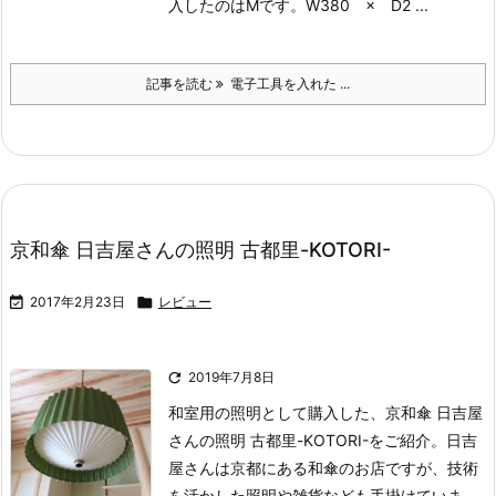
入したのはMです。
W380 × D2 ...
記事を読む
電子工具を入れた ...
京和傘 日吉屋さんの照明 古都里-KOTORI-

2017年2月23日

レビュー

2019年7月8日
和室用の照明として購入した、京和傘 日吉屋
さんの照明 古都里-KOTORI-をご紹介。
日吉
屋さんは京都にある和傘のお店ですが、技術
を活かした照明や雑貨なども手掛けていま