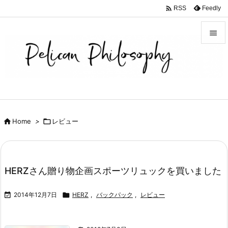

Feedly
RSS


メニュ

サイド

前へ

Home
>

レビュー

次へ

検索
HERZさん贈り物企画スポーツリュックを買いました

2014年12月7日

HERZ
,
バックパック
,
レビュー